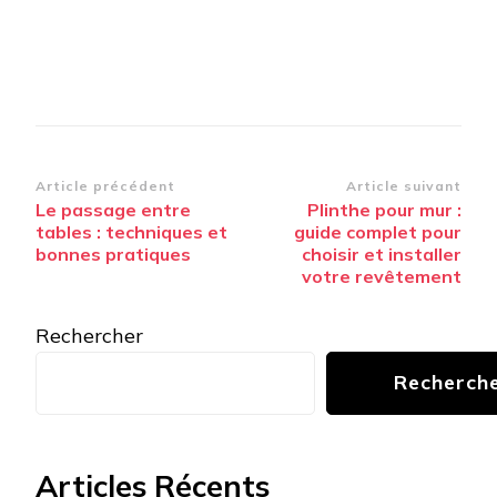
Navigation
Article précédent
Article suivant
Le passage entre
Plinthe pour mur :
d’article
tables : techniques et
guide complet pour
bonnes pratiques
choisir et installer
votre revêtement
Rechercher
Recherch
Articles Récents