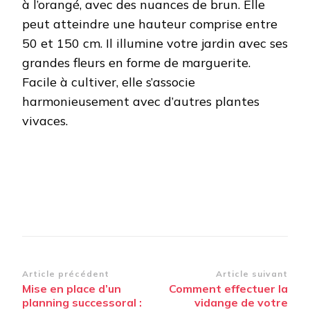
à l’orangé, avec des nuances de brun. Elle
peut atteindre une hauteur comprise entre
50 et 150 cm. Il illumine votre jardin avec ses
grandes fleurs en forme de marguerite.
Facile à cultiver, elle s’associe
harmonieusement avec d’autres plantes
vivaces.
Navigation
Article précédent
Article suivant
Mise en place d’un
Comment effectuer la
d’article
planning successoral :
vidange de votre