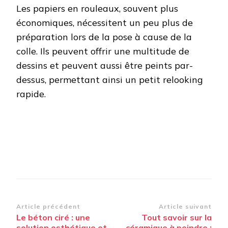
Les papiers en rouleaux, souvent plus
économiques, nécessitent un peu plus de
préparation lors de la pose à cause de la
colle. Ils peuvent offrir une multitude de
dessins et peuvent aussi être peints par-
dessus, permettant ainsi un petit relooking
rapide.
Navigation
Article précédent
Article suivant
Le béton ciré : une
Tout savoir sur la
d’article
solution esthétique et
céramique à peindre :