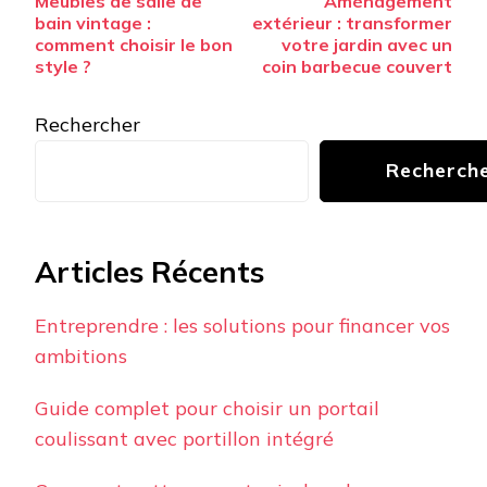
Meubles de salle de
Aménagement
d’article
bain vintage :
extérieur : transformer
comment choisir le bon
votre jardin avec un
style ?
coin barbecue couvert
Rechercher
Recherch
Articles Récents
Entreprendre : les solutions pour financer vos
ambitions
Guide complet pour choisir un portail
coulissant avec portillon intégré